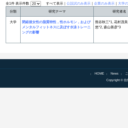
全1件 表示件数
すべて表示｜
公設試のみ表示
｜
企業のみ表示
｜
大学
分類
研究テーマ
研究者名
大学
閉経後女性の脂質特性，性ホルモン，および
熊谷秋三*1, 花村茂美*
メンタルフィットネスに及ぼす水泳トレーニ
悠*2, 森山善彦*3
ングの影響
HOME
News
Copyright © 