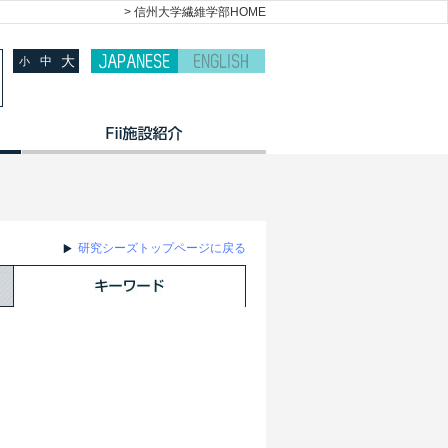
> 信州大学繊維学部HOME
大
中
小
研究シーズトップページに戻る