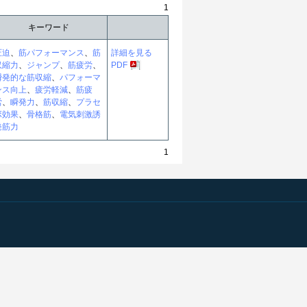
1
キーワード
圧迫
、
筋パフォーマンス
、
筋
詳細を見る
収縮力
、
ジャンプ
、
筋疲労
、
PDF
瞬発的な筋収縮
、
パフォーマ
ンス向上
、
疲労軽減
、
筋疲
労
、
瞬発力
、
筋収縮
、
プラセ
ボ効果
、
骨格筋
、
電気刺激誘
発筋力
1