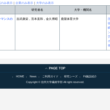
試のみ表示
｜
企業のみ表示
｜
大学のみ表示
研究者名
大学・機関名
ーマンスの
吉武康栄，宮本直和，金久博昭
鹿屋体育大学
HOME
News
ご利用ガイド
研究シーズ
Fii施設紹介
Copyright © 信州大学繊維学部 All right reserved.