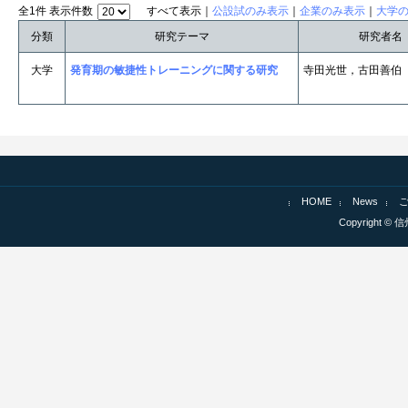
全1件 表示件数
すべて表示｜
公設試のみ表示
｜
企業のみ表示
｜
大学
分類
研究テーマ
研究者名
大学
発育期の敏捷性トレーニングに関する研究
寺田光世，古田善伯
HOME
News
Copyright © 