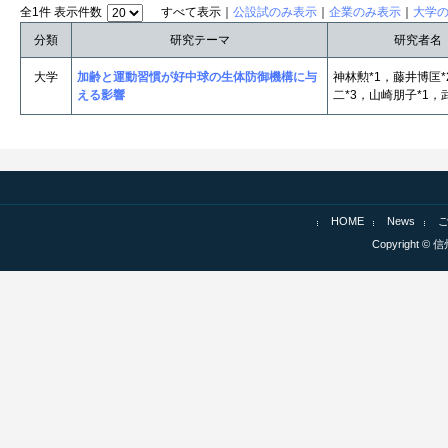
全1件 表示件数
すべて表示｜
公設試のみ表示
｜
企業のみ表示
｜
大学
分類
研究テーマ
研究者名
大学
加齢と運動習慣が好中球の生体防御機構に与
神林勲*1，藤井博匡
える影響
二*3，山崎朋子*1，
HOME
News
Copyright © 