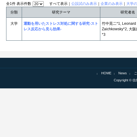
全1件 表示件数
すべて表示｜
公設試のみ表示
｜
企業のみ表示
｜
大学
分類
研究テーマ
研究者名
大学
運動を用いたストレス対処に関する研究-スト
竹中晃二*1, Leonard 
レス反応から見ら効果-
Zaichkowsky*2, 
*3
HOME
News
Copyright © 