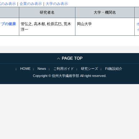
試のみ表示
｜
企業のみ表示
｜
大学のみ表示
研究者名
大学・機関名
ィブの健康
管弘之, 高木都, 松原広巳, 荒木
岡山大学
淳一
HOME
News
ご利用ガイド
研究シーズ
Fii施設紹介
Copyright © 信州大学繊維学部 All right reserved.