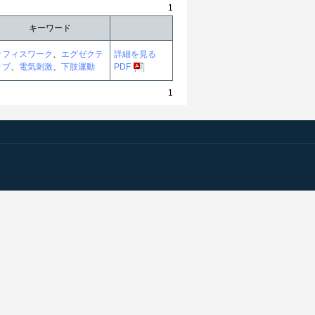
1
キーワード
オフィスワーク
、
エグゼクテ
詳細を見る
ィブ
、
電気刺激
、
下肢運動
PDF
1