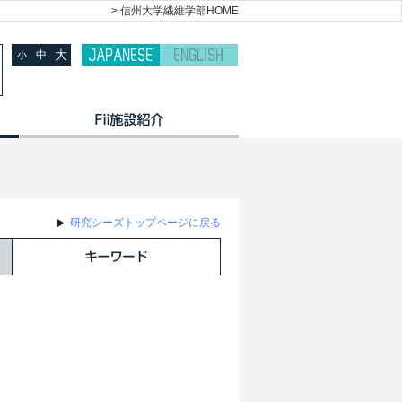
> 信州大学繊維学部HOME
大
中
小
研究シーズトップページに戻る