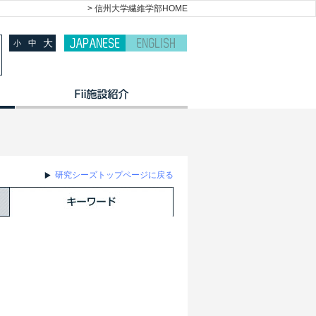
> 信州大学繊維学部HOME
大
中
小
研究シーズトップページに戻る