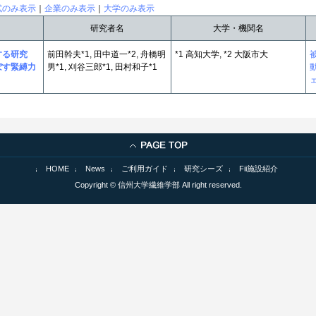
試のみ表示
｜
企業のみ表示
｜
大学のみ表示
研究者名
大学・機関名
関する研究
前田幹夫*1, 田中道一*2, 舟橋明
*1 高知大学, *2 大阪市大
ぼす緊縛力
男*1, 刈谷三郎*1, 田村和子*1
HOME
News
ご利用ガイド
研究シーズ
Fii施設紹介
Copyright © 信州大学繊維学部 All right reserved.