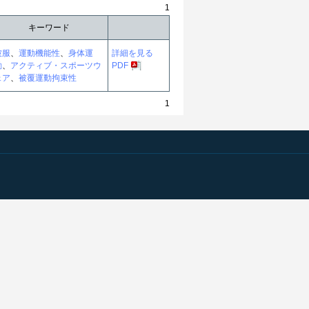
1
キーワード
被服
、
運動機能性
、
身体運
詳細を見る
動
、
アクティブ・スポーツウ
PDF
ェア
、
被覆運動拘束性
1