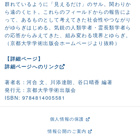
群れているように「見えるだけ」のサル。関わりか
ら遠のくヒト。これらのフィールドからの報告によ
って、あるものとして考えてきた社会性やつながり
がゆらぎはじめる。気鋭の人類学者・霊長類学者ら
の応答からみえてきた、組み変わる境界とゆらぎ。
（京都大学学術出版会ホームページより抜粋）
【詳細ページ】
詳細ページへのリンク
著者名：河合 文、川添達朗、谷口晴香 編著
発行元：京都大学学術出版会
ISBN: 9784814005581
個人情報の保護
情報公開のご案内