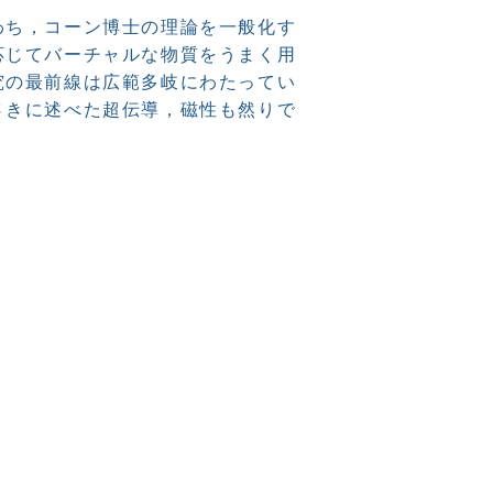
わち，コーン博士の理論を一般化す
応じてバーチャルな物質をうまく用
究の最前線は広範多岐にわたってい
さきに述べた超伝導，磁性も然りで