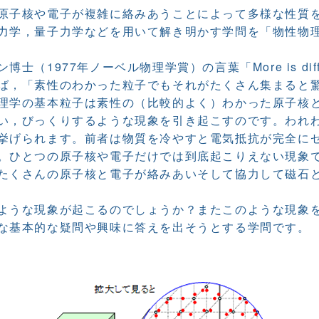
原子核や電子が複雑に絡みあうことによって多様な性質
力学，量子力学などを用いて解き明かす学問を「物性物
（1977年ノーベル物理学賞）の言葉「More is dif
ば，「素性のわかった粒子でもそれがたくさん集まると
理学の基本粒子は素性の（比較的よく）わかった原子核
い，びっくりするような現象を引き起こすのです。われ
挙げられます。前者は物質を冷やすと電気抵抗が完全に
。ひとつの原子核や電子だけでは到底起こりえない現象
たくさんの原子核と電子が絡みあいそして協力して磁石
ような現象が起こるのでしょうか？またこのような現象
な基本的な疑問や興味に答えを出そうとする学問です。