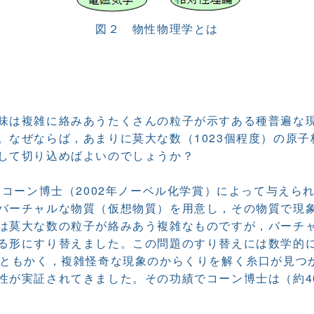
図２ 物性物理学とは
味は複雑に絡みあうたくさんの粒子が示すある種普遍な
。なぜならば，あまりに莫大な数（1023個程度）の原
して切り込めばよいのでしょうか？
にコーン博士（2002年ノーベル化学賞）によって与え
バーチャルな物質（仮想物質）を用意し，その物質で現
は莫大な数の粒子が絡みあう複雑なものですが，バーチ
る形にすり替えました。この問題のすり替えには数学的
。ともかく，複雑怪奇な現象のからくりを解く糸口が見つ
性が実証されてきました。その功績でコーン博士は（約4