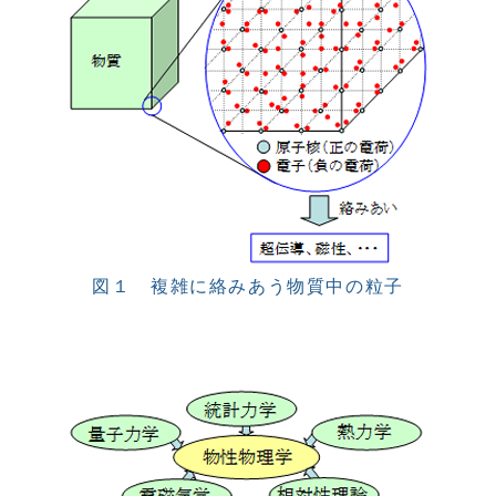
図１ 複雑に絡みあう物質中の粒子