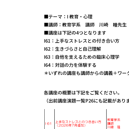
■テーマ：I 教育・心理
■講師：教育学系 講師 川崎 瞳先生
■講座は下記の4つとなります
I61：上手なストレスとの付き合い方
I62：生きづらさと自己理解
I63：自他を支えるための臨床心理学
I64：対話の力を体験する
＊いずれの講座も講師からの講義＋ワー
各講座の概要は下記をご覧ください。
（出前講座演題一覧P26にも記載があり