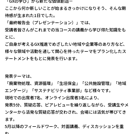
「GXの学び」から新たな価値創造－
ここから何か新しいことが始まるきっかけになりそう、そんな期
待感が生まれた1日でした。
「最終報告会（プレゼンテーション）」では、
受講者皆さんがこれまでの当コースの講義から学び得た知識をも
とに、
ご自身が考えるGX推進でめざしたい地域や企業等のあり方など、
様々な領域や活動を通して関心を持ったテーマをプラン化したス
テートメントをもとに発表を行います。
発表テーマは、
「廃棄物処理、資源循環」「生垣保全」「公共施設管理」「地域
エンゲージ」「サステナビリティ事業部」など様々です。
現地での出席者7名、オンライン出席者3名により、
発表5分、質疑応答、ピアレビューを繰り返しながら、受講生やメ
ンターから活発な質疑応答が交わされ、会場には活気が帯びてき
ます。
5月以降のフィールドワーク、対面講義、ディスカッションを重
ね、