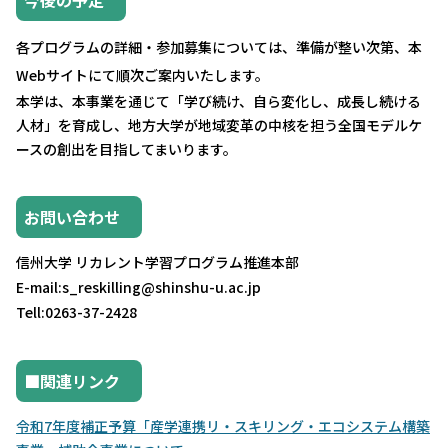
今後の予定
各プログラムの詳細・参加募集については、準備が整い次第、
本
Webサイトにて順次ご案内いたします。
本学は、本事業を通じて「学び続け、自ら変化し、
成長し続ける
人材」を育成し、
地方大学が地域変革の中核を担う全国モデルケ
ースの創出を目指し
てまいります。
お問い合わせ
信州大学 リカレント学習プログラム推進本部
E-mail:s_reskilling@shinshu-u.ac.jp
Tell:0263-37-2428
■関連リンク
令和7年度補正予算「産学連携リ・スキリング・
エコシステム構築