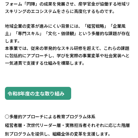
フォーム「円陣」
の成果を発展させ、
産学官金が協働する地域リ
スキリングのエコシステムをさらに高度
化するものです。
地域企業の変革が進みにくい背景には、「経営戦略」「企業風
土」
「専門スキル」「文化・価値観」
という多層的な課題が存在
します。
本事業では、従来の単発的なスキル研修を超えて、
これらの課題
に包括的にアプローチし、
学びを実際の事業変革や社会実装へと
一気通貫で支援する仕組みを
構築します。
令和8年度の主な取り組み
○多層的アプローチによる教育プログラム体系
経営者層・次世代リーダー層・
実務担当者それぞれに応じた階層
別プログラムを提供し、
組織全体の変革を支援します。