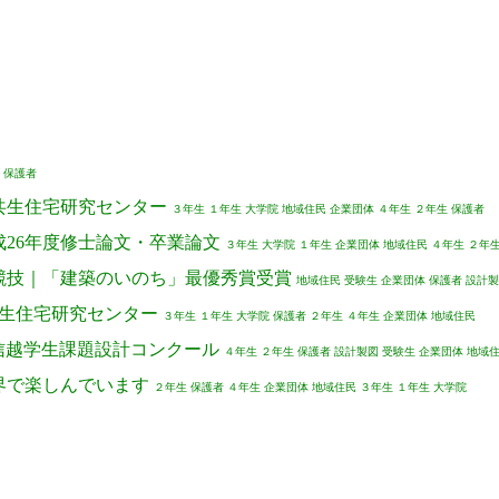
保護者
｜信州共生住宅研究センター
３年生
１年生
大学院
地域住民
企業団体
４年生
２年生
保護者
ル｜平成26年度修士論文・卒業論文
３年生
大学院
１年生
企業団体
地域住民
４年生
２年
学会設計競技｜「建築のいのち」最優秀賞受賞
地域住民
受験生
企業団体
保護者
設計製
信州共生住宅研究センター
３年生
１年生
大学院
保護者
２年生
４年生
企業団体
地域住民
北関東甲信越学生課題設計コンクール
４年生
２年生
保護者
設計製図
受験生
企業団体
地域
造の世界で楽しんでいます
２年生
保護者
４年生
企業団体
地域住民
３年生
１年生
大学院