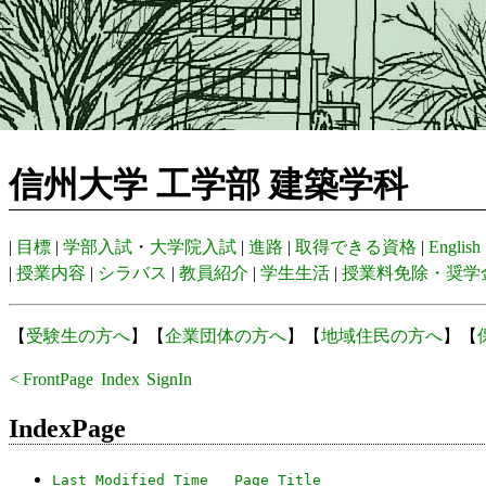
信州大学 工学部 建築学科
|
目標
|
学部入試
・
大学院入試
|
進路
|
取得できる資格
|
English
|
授業内容
|
シラバス
|
教員紹介
|
学生生活
|
授業料免除・奨学
【
受験生の方へ
】【
企業団体の方へ
】【
地域住民の方へ
】【
<
FrontPage
Index
SignIn
Recent
IndexPage
Last Modified Time
Page Title