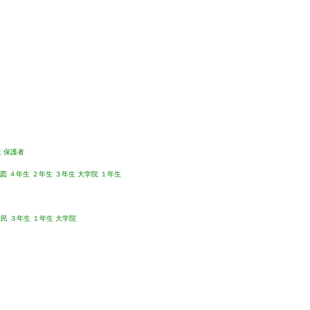
生
保護者
図
４年生
２年生
３年生
大学院
１年生
住民
３年生
１年生
大学院