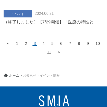
ブ・生成AI発達と医療ITの今後」
2024.06.21
イベント
（終了しました）【7/29開催】「医療の特性と
Edge AIへの展開」
<
1
2
3
4
5
6
7
8
9
10
11
>
ホーム
お知らせ・イベント情報