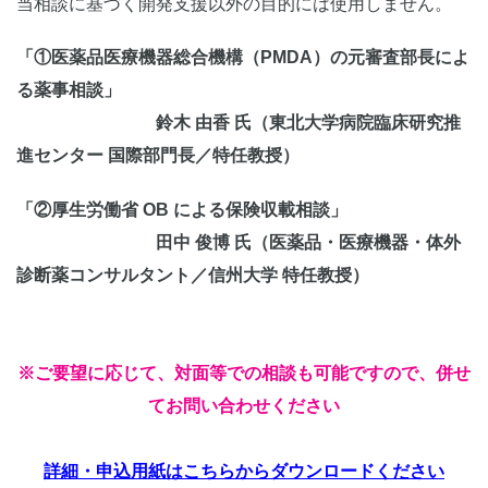
当相談に基づく開発支援以外の目的には使用しません。
「①医薬品医療機器総合機構（PMDA）の元審査部長によ
る薬事相談」
鈴木 由香 氏
（東北大学病院臨床研究推
進センター 国際部門長／特任教授）
「②厚生労働省 OB による保険収載相談」
田中 俊博 氏
（医薬品・医療機器・体外
診断薬コンサルタント／信州大学 特任教授）
※ご要望に応じて、対⾯等での相談も可能ですので、併せ
てお問い合わせください
詳細・申込用紙はこちらからダウンロードください