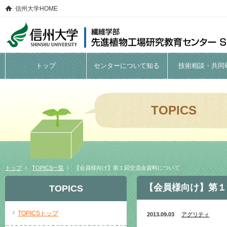
信州大学HOME
トップ
センターについて知る
技術相談・共同
TOPICS
トップ
TOPICS一覧
【会員様向け】第１回交流会資料について
【会員様向け】第１
TOPICS
TOPICSトップ
2013.09.03
アグリティ