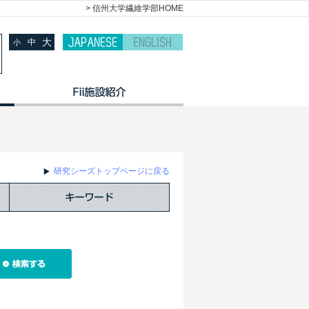
> 信州大学繊維学部HOME
大
中
小
研究シーズトップページに戻る