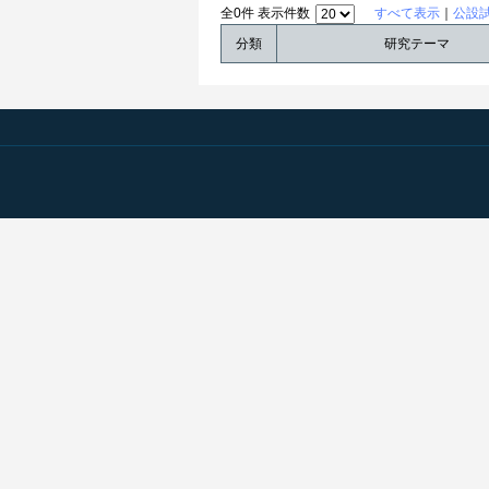
全0件 表示件数
すべて表示
｜
公設
分類
研究テーマ