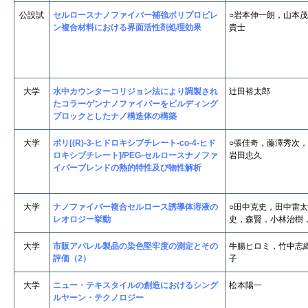
公設試
セルロースナノファイバー補強ポリプロピレ
○岩本伸一朗，山本
ン複合材料における界面活性剤処理効果
貴士
大学
水中カウンターコリジョン法により調製され
辻田裕太郎
たコラーゲンナノファイバーをビルディング
ブロックとしたナノ構造体の構築
大学
ポリ[(R)-3-ヒドロキシブチレート-co-4-ヒド
○張佳奇，藤澤秀次
ロキシブチレート]/PEG-セルロースナノファ
岩田忠久
イバーブレンドの熱的特性及び物性解析
大学
ナノファイバー複合セルロース誘導体溶液の
○田中克史，田中雷
レオロジー挙動
史，森賢，小林治樹
大学
市販アパレル製品の染色堅牢度の測定とその
牛腸ヒロミ，竹中志
評価（2）
子
大学
ニュー・テキスタイルの創造におけるシング
松本陽一
ルヤーン・テクノロジー