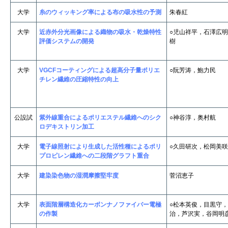
大学
糸のウィッキング率による布の吸水性の予測
朱春紅
大学
近赤外分光画像による織物の吸水・乾燥特性
○児山祥平，石澤広
評価システムの開発
樹
大学
VGCFコーティングによる超高分子量ポリエ
○阮芳涛，鮑力民
チレン繊維の圧縮特性の向上
公設試
紫外線重合によるポリエステル繊維へのシク
○神谷淳，奥村航
ロデキストリン加工
大学
電子線照射により生成した活性種によるポリ
○久田研次，松岡美咲
プロピレン繊維への二段階グラフト重合
大学
建染染色物の湿潤摩擦堅牢度
菅沼恵子
大学
表面階層構造化カーボンナノファイバー電極
○松本英俊，目黒守
の作製
治，芦沢実，谷岡明