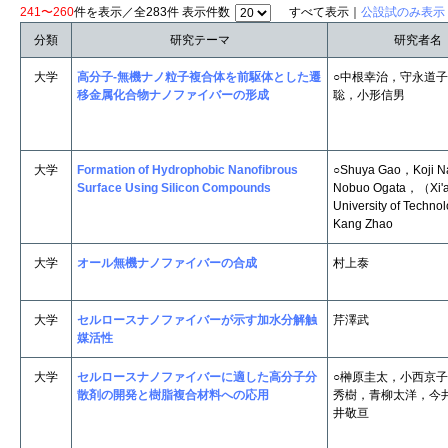
241〜260
件を表示／全283件 表示件数
すべて表示｜
公設試のみ表示
分類
研究テーマ
研究者名
大学
高分子-無機ナノ粒子複合体を前駆体とした遷
○中根幸治，守永道
移金属化合物ナノファイバーの形成
聡，小形信男
大学
Formation of Hydrophobic Nanofibrous
○Shuya Gao，Koji 
Surface Using Silicon Compounds
Nobuo Ogata，（Xi'
University of Techn
Kang Zhao
大学
オール無機ナノファイバーの合成
村上泰
大学
セルロースナノファイバーが示す加水分解触
芹澤武
媒活性
大学
セルロースナノファイバーに適した高分子分
○榊原圭太，小西京
散剤の開発と樹脂複合材料への応用
秀樹，青柳太洋，今
井敬亘