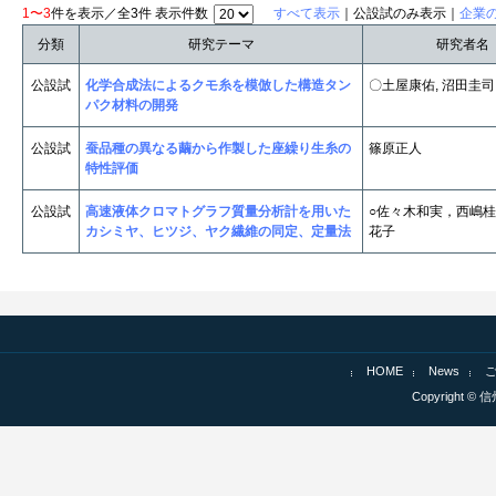
1〜3
件を表示／全3件 表示件数
すべて表示
｜公設試のみ表示｜
企業
分類
研究テーマ
研究者名
公設試
化学合成法によるクモ糸を模倣した構造タン
〇土屋康佑, 沼田圭司
パク材料の開発
公設試
蚕品種の異なる繭から作製した座繰り生糸の
篠原正人
特性評価
公設試
高速液体クロマトグラフ質量分析計を用いた
○佐々木和実，西嶋
カシミヤ、ヒツジ、ヤク繊維の同定、定量法
花子
HOME
News
Copyright © 