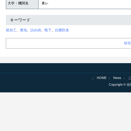
大学・機関名
東レ
キーワード
後加工
、
裏地
、
詰め綿
、
靴下
、
抗菌防臭
研究
HOME
News
Copyright © 