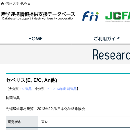
信州大学HOME
セベリス(E, E/C, An他)
【大分類：
6. 製品
小分類：
6.1 2013年度 新製品
】
抗菌防臭
先端繊維素材総覧 2013年12月/日本化学繊維協会
研究者名
東レ