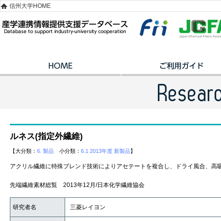
信州大学HOME
ルネス(指定外繊維)
【大分類：
6. 製品
小分類：
6.1 2013年度 新製品
】
アクリル繊維に特殊ブレンド技術によりアセテートを複合し、ドライ風合、高
先端繊維素材総覧 2013年12月/日本化学繊維協会
研究者名
三菱レイヨン