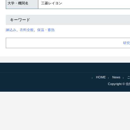
大学・機関名
三菱レイヨン
キーワード
練込み
、
衣料全般
、
保温・蓄熱
研究
HOME
News
Copyright © 