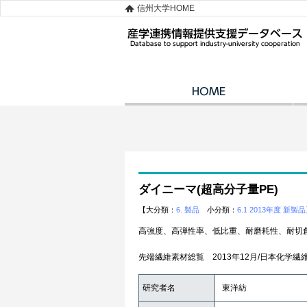
信州大学HOME
ダイニーマ(超高分子量PE)
【大分類：
6. 製品
小分類：
6.1 2013年度 新製品
高強度、高弾性率、低比重、耐磨耗性、耐切
先端繊維素材総覧 2013年12月/日本化学繊
研究者名
東洋紡