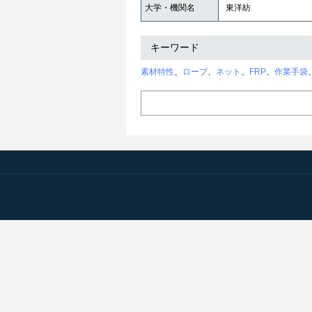
大学・機関名
東洋紡
キーワード
素材特性
、
ロープ
、
ネット
、
FRP
、
作業手袋