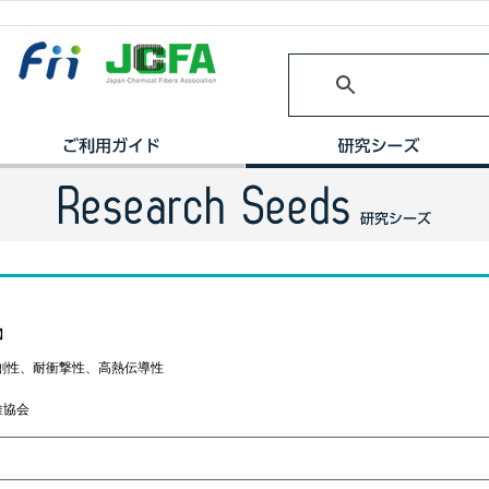
】
創性、耐衝撃性、高熱伝導性
維協会