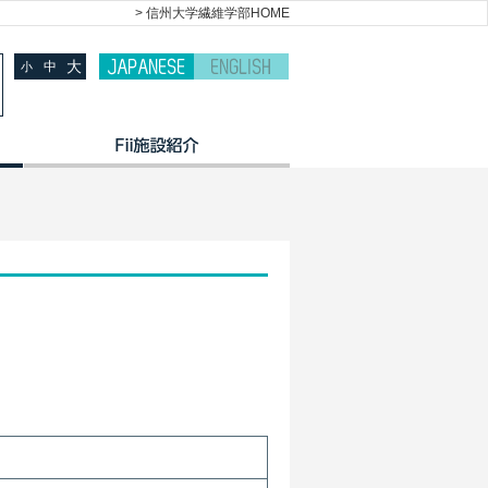
> 信州大学繊維学部HOME
大
中
小