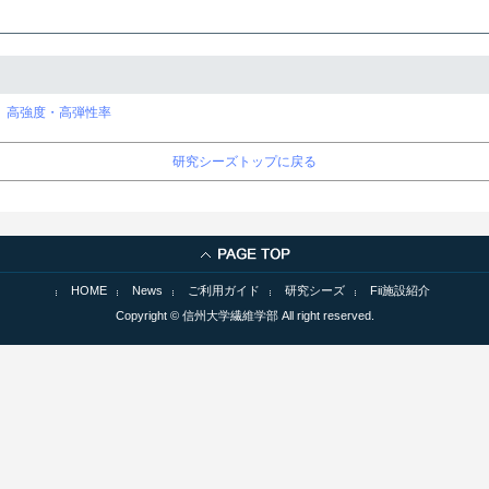
、
高強度・高弾性率
研究シーズトップに戻る
HOME
News
ご利用ガイド
研究シーズ
Fii施設紹介
Copyright © 信州大学繊維学部 All right reserved.