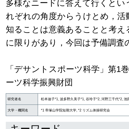
多様なニードに答えて行くとい
れぞれの角度からうけとめ，活
知ることは意義あることと考え
に限りがあり，今回は予備調査
「デサントスポーツ科学」第1巻
ーツ科学振興財団
研究者名
松本迪子*1, 波多野久美子*1, 谷玲子*2, 河野三千代*2, 池
大学・機関名
*1 帝塚山学院短期大学, *2 リズム体操研究会
キーワード