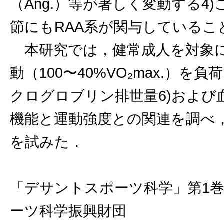
（Ang.）等が著しく変動する
節にもRAA系が関与しているこ
本研究では，健常成人を対象に
動（100〜40%VO₂max.）を
クログロブリン排世量6)および
機能と運動強度との関連を調べ
を試みた．
「デサントスポーツ科学」第1巻
ーツ科学振興財団