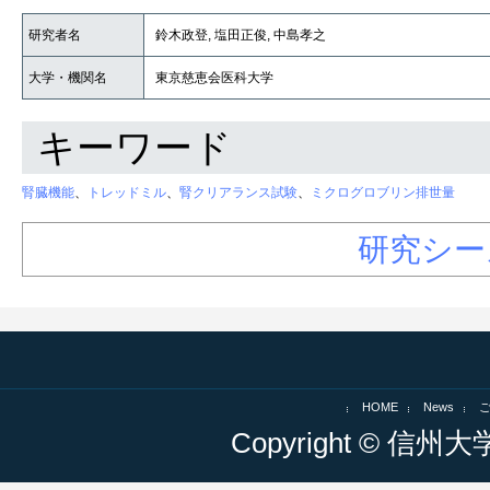
研究者名
鈴木政登, 塩田正俊, 中島孝之
大学・機関名
東京慈恵会医科大学
キーワード
腎臓機能
、
トレッドミル
、
腎クリアランス試験
、
ミクログロブリン排世量
研究シー
HOME
News
Copyright © 信州大学