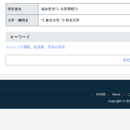
研究者名
福永哲夫*1, 矢田秀昭*2
大学・機関名
*1 東京大学, *2 和光大学
キーワード
ストレッチ運動
、
血流量
、
手首の背屈
研究
HOME
News
Copyright © 