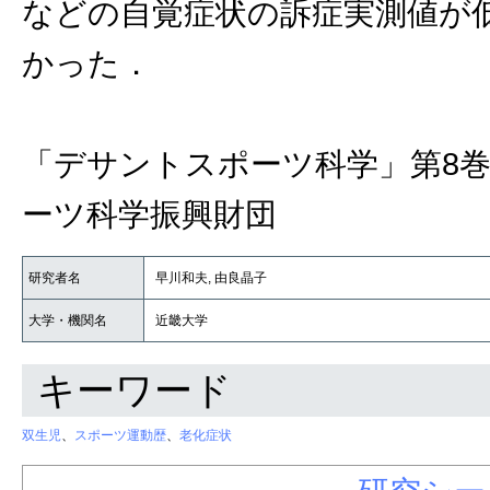
などの自覚症状の訴症実測値が
かった．
「デサントスポーツ科学」第8巻
ーツ科学振興財団
研究者名
早川和夫, 由良晶子
大学・機関名
近畿大学
キーワード
双生児
、
スポーツ運動歴
、
老化症状