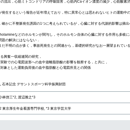
ンの流出，心筋ミトコンドリアの呼吸阻害，心筋内Caイオン濃度の減少，心筋酸素
発生するという報告が近年増えており，特に異常心とは思われないヒトの運動中の
確かに不整脈発生誘因の1つに考えられているが，心臓に対する代謝的影響は摘出
holamineなどのホルモンが関与し，そのホルモン自体の心臓に対する作用も多岐に
問題の解決にはならない．
だ不明の点が多く，事故死発生との関連から，基礎的研究がなお一層望まれている
る興奮一収縮連関の研究，
実験での心電図波形への血中遊離脂肪酸の影響を観察する，と共に，
対象とした運動負荷後の血中脂肪酸と心電図所見との関係
人 石本記念 デサントスポーツ科学振興財団
 小林啓三*2, 渡辺雅之*3
*2 東京厚生年金看護専門学校, *3 東京学芸大学