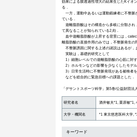
効果による膜透過性増大の結果生じたKイオ
る．
一方，運動中あるいは運動鍛練者に不整脈が
ている．
遊離脂肪酸はその構造から多岐に分類され，
て異なることが知られている2,8)．
血中遊離脂肪酸が上昇する背景には，catec
離脂肪酸の直接作用のみでは，不整脈発生の
不整脈誘因に関する上述の諸説はあるが，ま
実験は，基礎的研究として
1）細胞レベルでの遊離脂肪酸の心筋に対す
2）ホルモンなどの影響を少なくしたモデル
3）日常生活時に不整脈発現がある被検者を
などを総合的に緊急目標への課題とした．
「デサントスポーツ科学」第5巻/公益財団法
研究者名
酒井敏夫*1, 栗原敏*1,
大学・機関名
*1 東京慈恵医科大学, 
キーワード