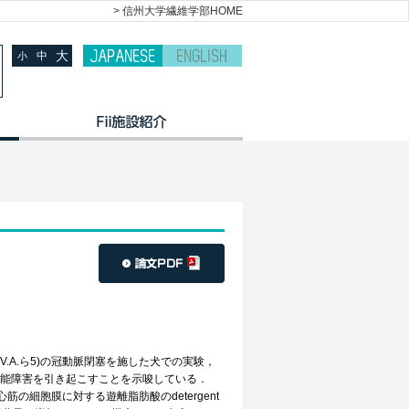
> 信州大学繊維学部HOME
大
中
小
V.A.ら5)の冠動脈閉塞を施した犬での実験，
な機能障害を引き起こすことを示唆している．
の細胞膜に対する遊離脂肪酸のdetergent