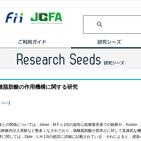
離脂肪酸の作用機構に関する研究
 Vol.4
】
係については，oliver，M.F.ら10)の急性心筋梗塞患者での観察や，Kurien，
肪酸の犬への静脈内注入実験など数多くなされており，遊離脂肪酸が異常心に対して直接的
しては，Opie，L.H.13)の総説に詳細に記載されている．それによると，虚血心筋