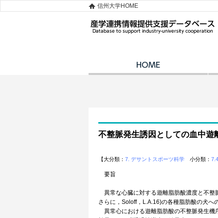
信州大学HOME
不整脈発生誘因としての血中遊
【大分類：
7. デサントスポーツ科学
小分類：
7.4
要旨
異常な心臓に対する遊離脂肪酸濃度と不整脈との関
さらに，Soloff，L.A.16)の各種脂
異常心における遊離脂肪酸の不整脈発生機序に関