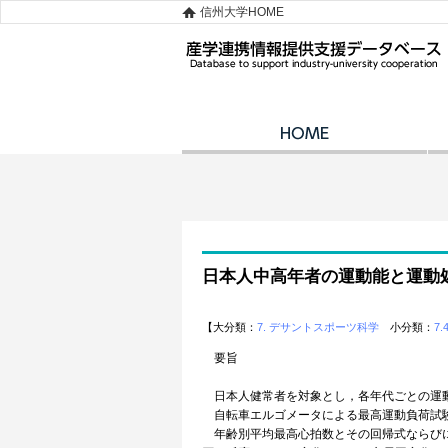
信州大学HOME
日本人中高年者の運動能と運動
【大分類：
7. デサントスポーツ科学
小分類：
7.4
要旨
日本人健常者を対象とし，各年代ごとの運動
自転車エルゴメータによる最高運動負荷試験を行い
年齢別平均最高心拍数とその回帰式ならびに