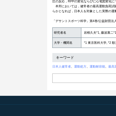
圧の反応，RPPの変化ならびに心電図変化に
本邦においては，健常者の最高運動負荷試験
らかとなれば，日本人を対象とした実際の運
「デサントスポーツ科学」第4巻/公益財団法
研究者名
岩根久夫*1, 藤波襄二*1
大学・機関名
*1 東京医科大学, *2 
キーワード
日本人健常者
、
運動処方
、
運動耐容能
、
最高