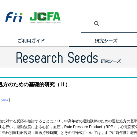
処方のための基礎的研究（Ⅱ）
 Vol.4
】
に対する反応を検討することにより，中高年者の運動訓練のための運動処方の基準
，運動強度による心拍，血圧，Rate Pressure Product（RPP），心電
年齢別運動耐容能（運送持続時間）とその回帰式については，すでに前年度に報告