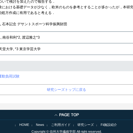
ついて検討を加えたので報告する．
における基礎データが少なく，欧米のものを参考とすることが多かったが，本研究
動処方作成に有用であると考える．
人 石本記念 デサントスポーツ科学振興財団
, 南谷和利*2, 渡辺雅之*3
順天堂大学, *3 東京学芸大学
運動負荷試験
研究シーズトップに戻る
HOME
News
ご利用ガイド
研究シーズ
Fii施設紹介
Copyright © 信州大学繊維学部 All right reserved.