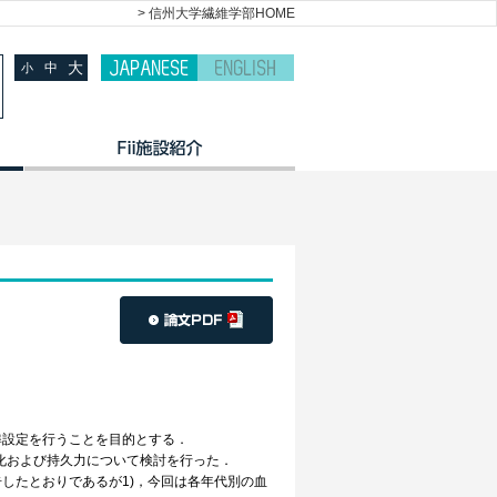
> 信州大学繊維学部HOME
大
中
小
設定を行うことを目的とする．
図変化および持久力について検討を行った．
したとおりであるが1)，今回は各年代別の血