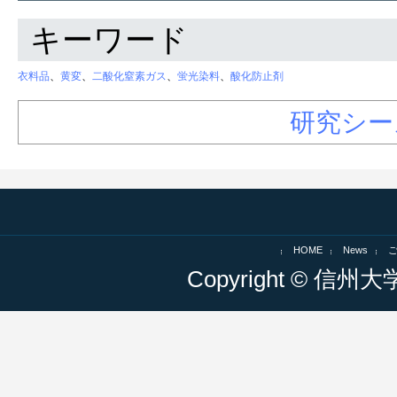
キーワード
衣料品
、
黄変
、
二酸化窒素ガス
、
蛍光染料
、
酸化防止剤
研究シー
HOME
News
Copyright © 信州大学