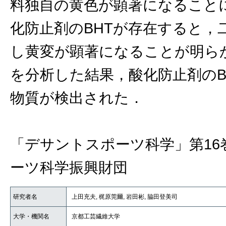
料独自の黄色が顕著になること
化防止剤のBHTが存在すると，
し黄変が顕著になることが明ら
を分析した結果，酸化防止剤のB
物質が検出された．
「デサントスポーツ科学」第16
ーツ科学振興財団
研究者名
上田充夫, 梶原莞爾, 岩田彬, 脇田登美司
大学・機関名
京都工芸繊維大学