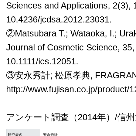
Sciences and Applications, 2(3),
10.4236/jcdsa.2012.23031.
②Matsubara T.; Wataoka, I.; Urak
Journal of Cosmetic Science, 35,
10.1111/ics.12051.
③安永秀計; 松原孝典, FRAGRANCE J
http://www.fujisan.co.jp/product
アンケート調査（2014年）/信州
研究者名
安永秀計