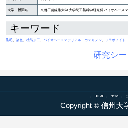
大学・機関名
京都工芸繊維大学 大学院工芸科学研究科 バイオベース
キーワード
染毛
、
染色
、
機能加工
、
バイオベースマテリアル
、
カテキノン
、
フラボノイド
研究シー
HOME
News
Copyright © 信州大学