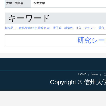
大学・機関名
福井大学
キーワード
超臨界
、
二酸化炭素(CO2 炭酸ガス)
、
電子線
、
構造色
、
注入
、
グラフト
、
重合
研究シー
HOME
News
Copyright © 信州大学