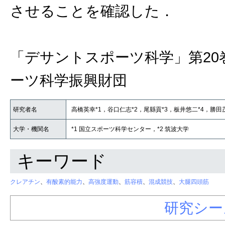
させることを確認した．
「デサントスポーツ科学」第20
ーツ科学振興財団
研究者名
高橋英幸*1，谷口仁志*2，尾縣貢*3，板井悠二*4，勝田茂
大学・機関名
*1 国立スポーツ科学センター，*2 筑波大学
キーワード
クレアチン
、
有酸素的能力
、
高強度運動
、
筋容積
、
混成競技
、
大腿四頭筋
研究シー