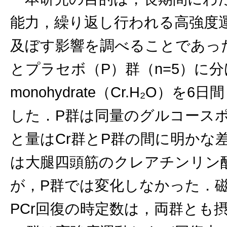
能力，繰り返し行われる高強度
及ぼす影響を調べることであった
とプラセボ（P）群（n=5）に分け
monohydrate（Cr.H₂O）を
した．P群は同量のグルコース
と量はCr群とP群の間に明かな
は大腿四頭筋のクレアチンリン酸濃
が，P群では変化しなかった．
PCr回復の時定数は，両群とも