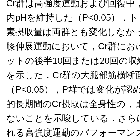
Cr群は高強度運動および回復中
内pHを維持した（P<0.05）
素摂取量は両群とも変化しなかっ
膝伸展運動において，Cr群に
ットの後半10回または20回の
を示した．Cr群の大腿部筋横断
（P<0.05），P群では変化
的長期間のCr摂取は全身性の，
ないことを示唆している．さら
れる高強度運動のパフォーマン