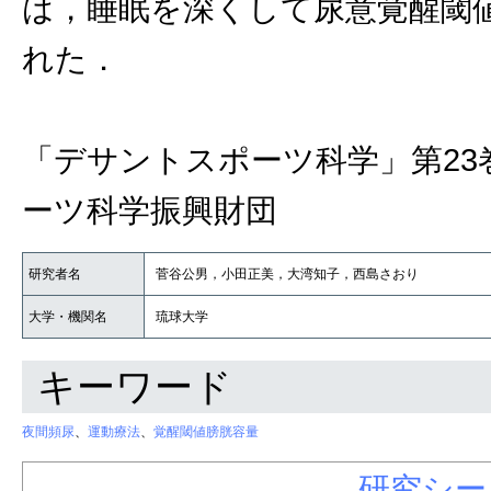
は，睡眠を深くして尿意覚醒閾
れた．
「デサントスポーツ科学」第23
ーツ科学振興財団
研究者名
菅谷公男，小田正美，大湾知子，西島さおり
大学・機関名
琉球大学
キーワード
夜間頻尿
、
運動療法
、
覚醒閾値膀胱容量
研究シー