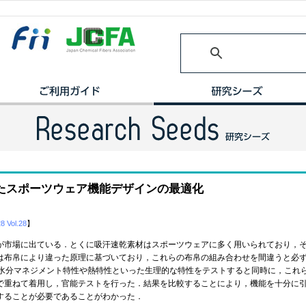
たスポーツウェア機能デザインの最適化
28 Vol.28
】
市場に出ている．とくに吸汗速乾素材はスポーツウェアに多く用いられており，そ
は布帛により違った原理に基づいており，これらの布帛の組み合わせを間違うと必
湿水分マネジメント特性や熱特性といった生理的な特性をテストすると同時に，これ
で重ねて着用し，官能テストを行った．結果を比較することにより，機能を十分に
することが必要であることがわかった．