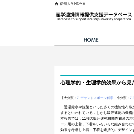
信州大学HOME
心理学的・生理学的効果から見
【大分類：
7. デサントスポーツ科学
小分類：
7.
透湿撥水や抗菌といった多くの機能性布帛が
するといわれている．しかし吸汗速乾の機構
本報告では，11種の吸汗速乾機能性布帛の
ー）用の上着，下着をいろいろな組み合わせ
効果を考慮し上着・下着を総括的にデザイン