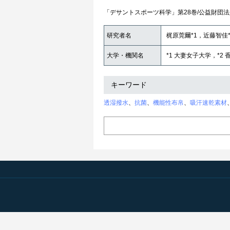
「デサントスポーツ科学」第28巻/公益財団法
研究者名
梶原莞爾*1，近藤智佳*1，
大学・機関名
*1 大妻女子大学，*2
キーワード
透湿撥水
、
抗菌
、
機能性布帛
、
吸汗速乾素材