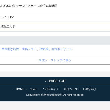
人 石本記念 デサントスポーツ科学振興財団
Yi Li*2
 香港理工大学
、
生理的な特性
、
官能テスト
、
空気層
、
総括的デザイン
研究シーズトップに戻る
HOME
News
ご利用ガイド
研究シーズ
Fii施設紹介
Copyright © 信州大学繊維学部 All right reserved.