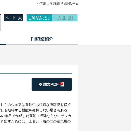
> 信州大学繊維学部HOME
大
中
小
れらのウェアは運動中も快適な衣環境を保持
ずしも期待する機能を発揮しない場合もある．
らの布帛で作成した運動（野球ならびにサッカ
引き出すためには，上着と下着の間の空気層の