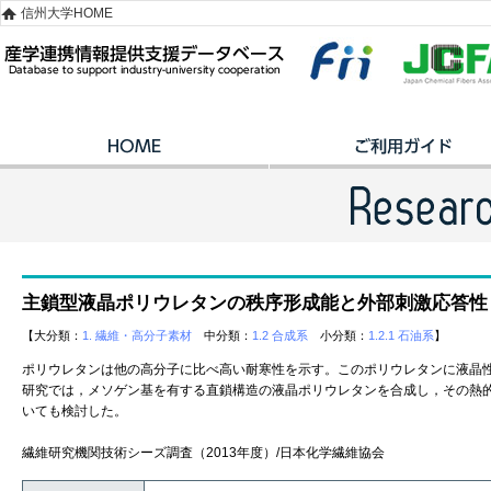
信州大学HOME
主鎖型液晶ポリウレタンの秩序形成能と外部刺激応答性
【大分類：
1. 繊維・高分子素材
中分類：
1.2 合成系
小分類：
1.2.1 石油系
】
ポリウレタンは他の高分子に比べ高い耐寒性を示す。このポリウレタンに液晶
研究では，メソゲン基を有する直鎖構造の液晶ポリウレタンを合成し，その熱
いても検討した。
繊維研究機関技術シーズ調査（2013年度）/日本化学繊維協会