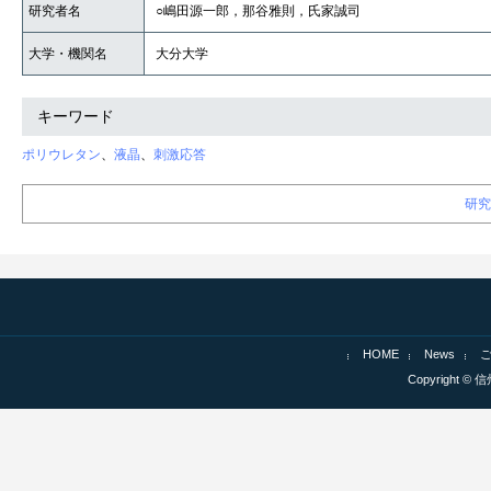
研究者名
○嶋田源一郎，那谷雅則，氏家誠司
大学・機関名
大分大学
キーワード
ポリウレタン
、
液晶
、
刺激応答
研究
HOME
News
Copyright © 