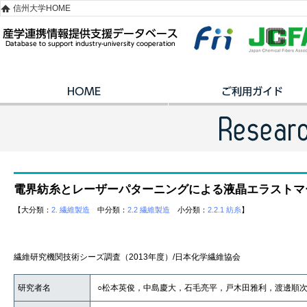
信州大学HOME
電界紡糸とレーザーパターニングによる液晶エラストマ
【大分類：
2. 繊維製造
中分類：
2.2 繊維製造
小分類：
2.2.1 紡糸
】
繊維研究機関技術シーズ調査（2013年度）/日本化学繊維協会
研究者名
○松本英俊，中島慶大，石毛亮平，戸木田雅利，渡邊順