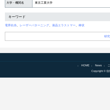
大学・機関名
東京工業大学
キーワード
電界紡糸
、
レーザーパターニング
、
液晶エラストマー
、
棒状
研究
HOME
News
Copyright © 