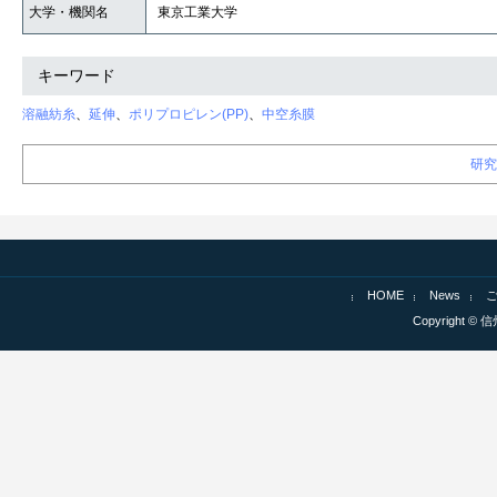
大学・機関名
東京工業大学
キーワード
溶融紡糸
、
延伸
、
ポリプロピレン(PP)
、
中空糸膜
研究
HOME
News
Copyright © 