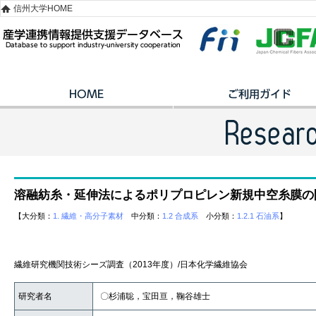
信州大学HOME
溶融紡糸・延伸法によるポリプロピレン新規中空糸膜の
【大分類：
1. 繊維・高分子素材
中分類：
1.2 合成系
小分類：
1.2.1 石油系
】
繊維研究機関技術シーズ調査（2013年度）/日本化学繊維協会
研究者名
〇杉浦聡，宝田亘，鞠谷雄士