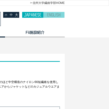
> 信州大学繊維学部HOME
大
中
小
このほど中空構造のナイロン66短繊維を使用し
ツウエアからジャケットなどのカジュアルウエアま