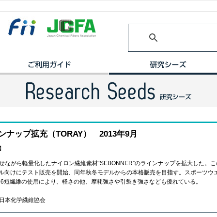
インナップ拡充（TORAY） 2013年9月
】
せながら軽量化したナイロン繊維素材“SEBONNER”のラインナップを拡大した。
年春夏モデル向けにテスト販売を開始、同年秋冬モデルからの本格販売を目指す。スポー
66短繊維の使用により、軽さの他、摩耗強さや引裂き強さなども優れている。
月/日本化学繊維協会