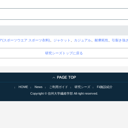
ア(スポーツウエア スポーツ衣料)
、
ジャケット
、
カジュアル
、
耐摩耗性
、
引裂き強
研究シーズトップに戻る
HOME
News
ご利用ガイド
研究シーズ
Fii施設紹介
Copyright © 信州大学繊維学部 All right reserved.