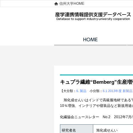
信州大学HOME
キュプラ繊維“Bemberg”生産増強
【大分類：
6. 製品
小分類：
6.1 2013年度 新製品
旭化成せんいはインドで高級服地材である“Be
10％増強、インテリアや寝装品など新規用途
化繊協会ニュースレター No.2 2012年7
研究者名
旭化成せんい