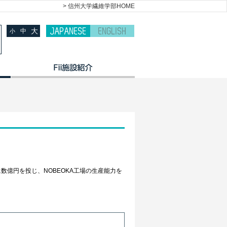
> 信州大学繊維学部HOME
大
中
小
数億円を投じ、NOBEOKA工場の生産能力を