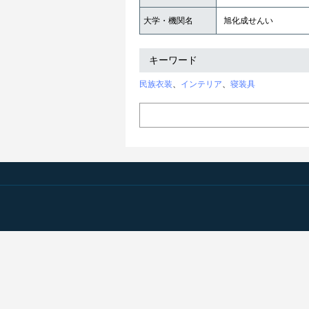
大学・機関名
旭化成せんい
キーワード
民族衣装
、
インテリア
、
寝装具