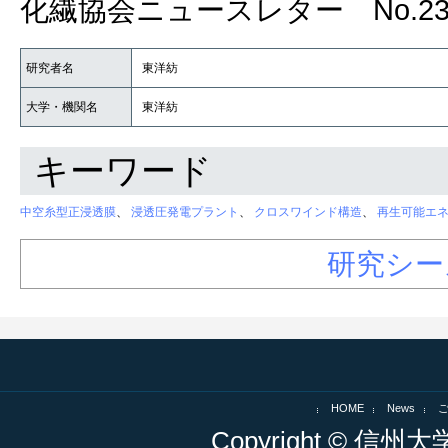
化繊協会ニュースレター No.23
研究者名
東洋紡
大学・機関名
東洋紡
キーワード
中空糸型正浸透膜
、
浸透圧発電プラント
、
クロスワインド構造
、
再生可能エネ
研究シー
HOME
News
Copyright © 信州大学