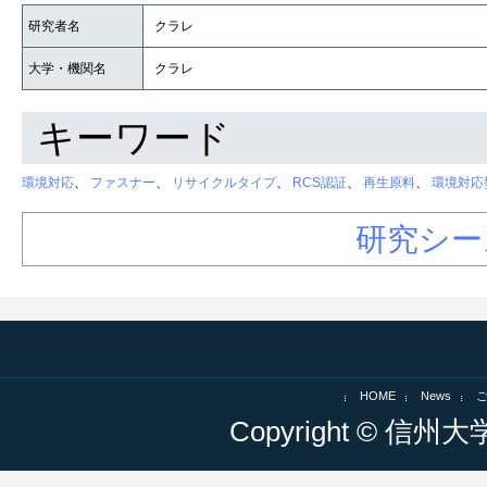
研究者名
クラレ
大学・機関名
クラレ
キーワード
環境対応
、
ファスナー
、
リサイクルタイプ
、
RCS認証
、
再生原料
、
環境対応
研究シー
HOME
News
Copyright © 信州大学