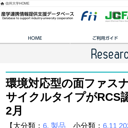
信州大学HOME
環境対応型の面ファス
サイクルタイプがRCS認
2月
【大分類：
6. 製品
小分類：
6.11 