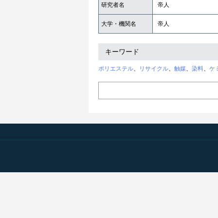
研究者名
帝人
大学・機関名
帝人
キーワード
ポリエステル
、
リサイクル
、
触媒
、
染料
、
ケ