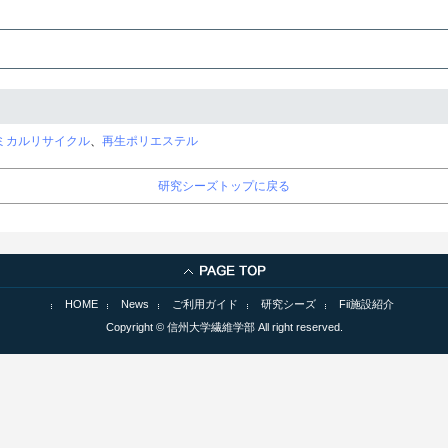
ミカルリサイクル
、
再生ポリエステル
研究シーズトップに戻る
HOME
News
ご利用ガイド
研究シーズ
Fii施設紹介
Copyright © 信州大学繊維学部 All right reserved.