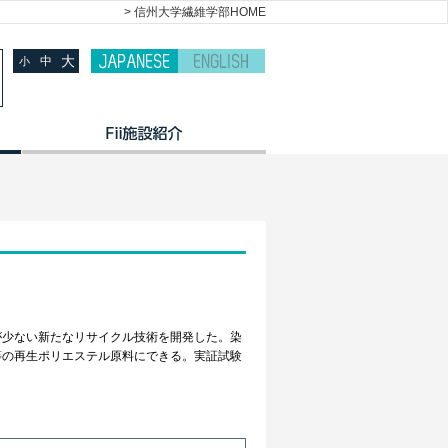
> 信州大学繊維学部HOME
大
中
小
少ない新たなリサイクル技術を開発した。染
等の再生ポリエステル原料にできる。実証試験