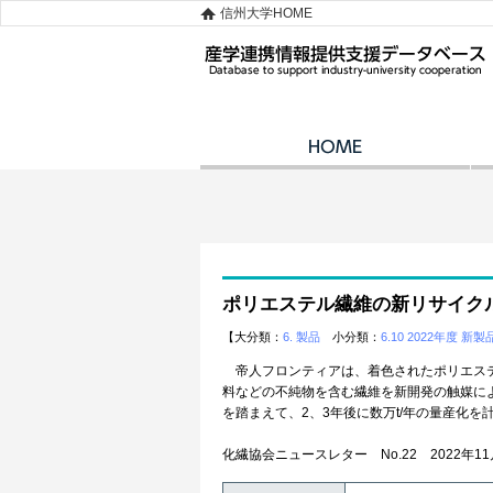
信州大学HOME
ポリエステル繊維の新リサイクル
【大分類：
6. 製品
小分類：
6.10 2022年度 新製
帝人フロンティアは、着色されたポリエステ
料などの不純物を含む繊維を新開発の触媒に
を踏まえて、2、3年後に数万t/年の量産化
化繊協会ニュースレター No.22 2022年1