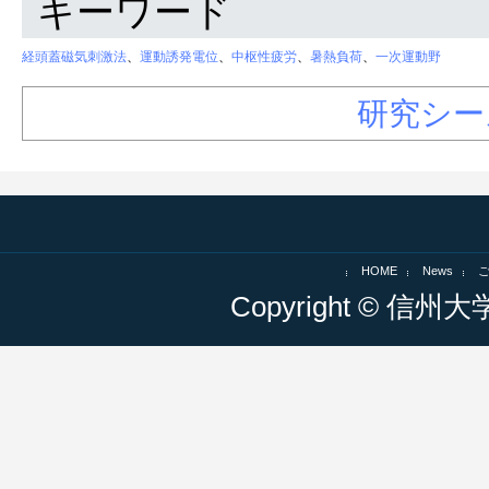
キーワード
経頭蓋磁気刺激法
、
運動誘発電位
、
中枢性疲労
、
暑熱負荷
、
一次運動野
研究シー
HOME
News
Copyright © 信州大学