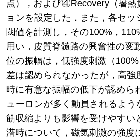
点），および④Recovery（暑
ョンを設定した．また，各セッ
閾値を計測し，その100%，110
用い，皮質脊髄路の興奮性の変
位の振幅は，低強度刺激（100%
差は認められなかったが，高強度刺
時に有意な振幅の低下が認めら
ューロンが多く動員されるよう
筋収縮よりも影響を受けやすい
潜時について，磁気刺激の強度