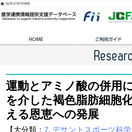
信州大学HOME
運動とアミノ酸の併用
を介した褐色脂肪細胞
える恩恵への発展
【大分類：
7. デサントスポーツ科学