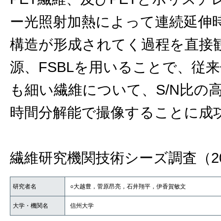
ー光照射加熱によって連続延伸
構造が形成されてく過程を直接観察。S
源、FSBLを用いることで、従来使用
も細い繊維について、S/N比の
時間分解能で撮像することに成
繊維研究機関技術シーズ調査（20
研究者名
○大越豊，菅原昂亮，石井翔平，伊香賀敏文
大学・機関名
信州大学