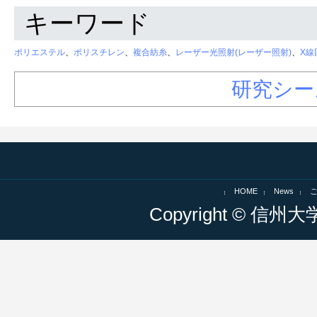
キーワード
ポリエステル
、
ポリスチレン
、
複合紡糸
、
レーザー光照射(レーザー照射)
、
X線
研究シー
HOME
News
Copyright © 信州大学