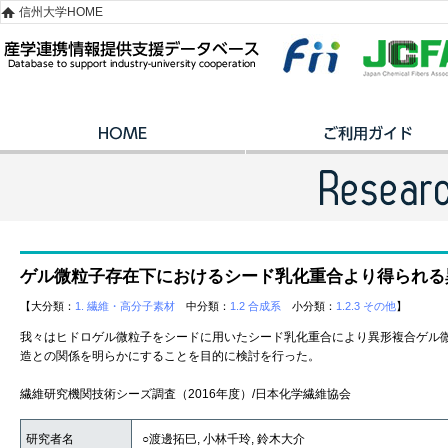
信州大学HOME
ゲル微粒子存在下におけるシード乳化重合より得られる
【大分類：
1. 繊維・高分子素材
中分類：
1.2 合成系
小分類：
1.2.3 その他
】
我々はヒドロゲル微粒子をシードに用いたシード乳化重合により異形複合ゲル
造との関係を明らかにすることを目的に検討を行った。
繊維研究機関技術シーズ調査（2016年度）/日本化学繊維協会
研究者名
○渡邊拓巳, 小林千玲, 鈴木大介