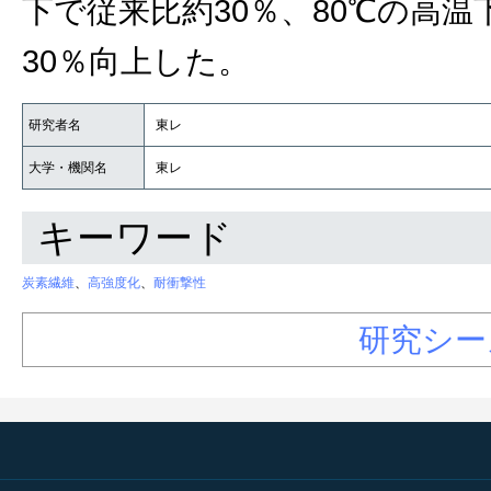
下で従来比約30％、80℃の高
30％向上した。
研究者名
東レ
大学・機関名
東レ
キーワード
炭素繊維
、
高強度化
、
耐衝撃性
研究シー