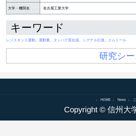
大学・機関名
名古屋工業大学
キーワード
レジスタンス運動
、
運動量
、
タンパク質合成
、
シグナル伝達
、
エムトール
研究シー
HOME
News
Copyright © 信州大学