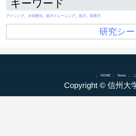
キーワード
アイシング
、
冷却療法
、
筋力トレーニング
、
筋力
、
筋肥大
研究シー
HOME
News
Copyright © 信州大学