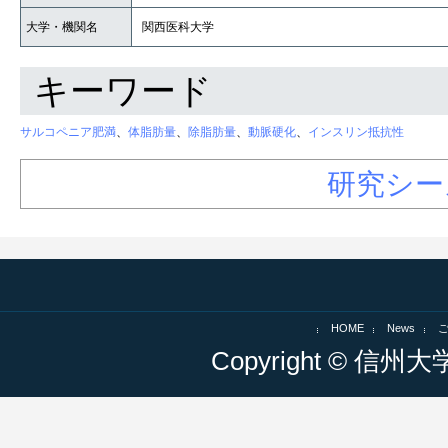
大学・機関名
関西医科大学
キーワード
サルコペニア肥満
、
体脂肪量
、
除脂肪量
、
動脈硬化
、
インスリン抵抗性
研究シー
HOME
News
Copyright © 信州大学