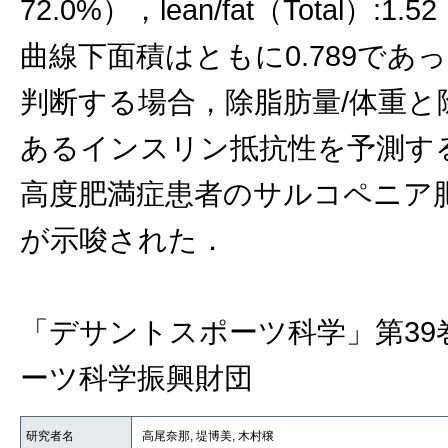
72.0%），lean/fat（Total）
曲線下面積はともに0.789で
判断する場合，除脂肪量/体重と
あるインスリン抵抗性を予測す
高度肥満症患者のサルコペニア
が示唆された．
「デサントスポーツ科学」第39
ーツ科学振興財団
研究者名
高尾奈那, 堤博美, 木村穣